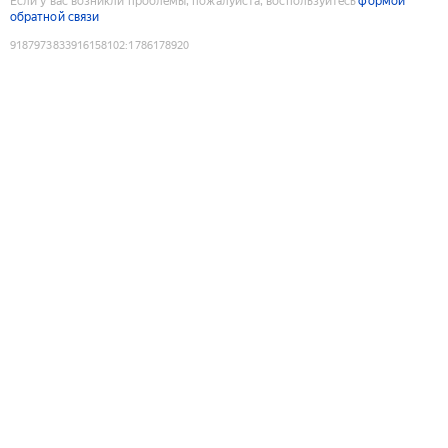
Если у вас возникли проблемы, пожалуйста, воспользуйтесь
формой
обратной связи
9187973833916158102
:
1786178920